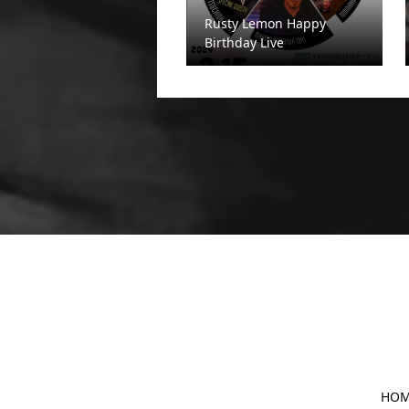
Rusty Lemon Happy
Birthday Live
HO