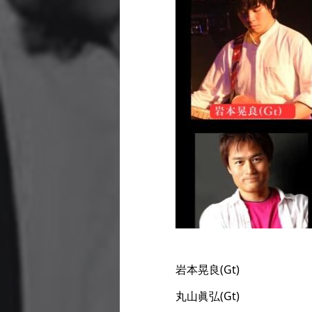
岩本晃良(Gt)
丸山眞弘(Gt)