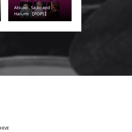
Atsuko , Saiko and
Harumi 【POPS】
HIVE